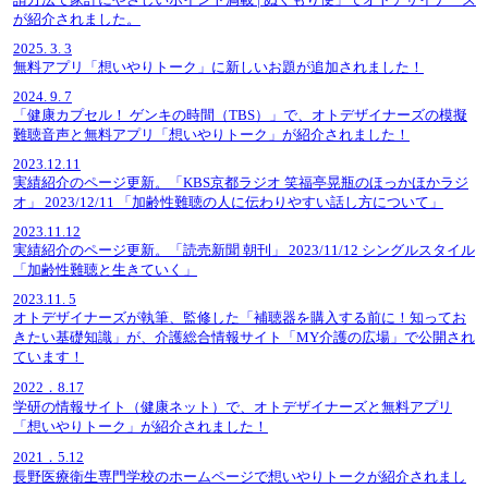
が紹介されました。
2025. 3. 3
無料アプリ「想いやりトーク」に新しいお題が追加されました！
2024. 9. 7
「健康カプセル！ ゲンキの時間（TBS）」で、オトデザイナーズの模擬
難聴音声と無料アプリ「想いやりトーク」が紹介されました！
2023.12.11
実績紹介のページ更新。「KBS京都ラジオ 笑福亭晃瓶のほっかほかラジ
オ」 2023/12/11 「加齢性難聴の人に伝わりやすい話し方について」
2023.11.12
実績紹介のページ更新。「読売新聞 朝刊」 2023/11/12 シングルスタイル
「加齢性難聴と生きていく」
2023.11. 5
オトデザイナーズが執筆、監修した「補聴器を購入する前に！知ってお
きたい基礎知識」が、介護総合情報サイト「MY介護の広場」で公開され
ています！
2022．8.17
学研の情報サイト（健康ネット）で、オトデザイナーズと無料アプリ
「想いやりトーク」が紹介されました！
2021．5.12
長野医療衛生専門学校のホームページで想いやりトークが紹介されまし