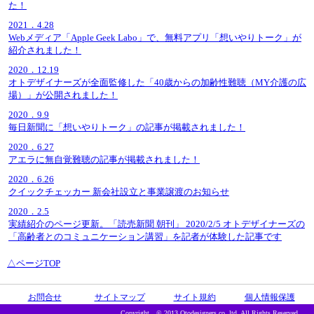
た！
2021．4.28
Webメディア「Apple Geek Labo」で、無料アプリ「想いやりトーク」が
紹介されました！
2020．12.19
オトデザイナーズが全面監修した「40歳からの加齢性難聴（MY介護の広
場）」が公開されました！
2020．9.9
毎日新聞に「想いやりトーク」の記事が掲載されました！
2020．6.27
アエラに無自覚難聴の記事が掲載されました！
2020．6.26
クイックチェッカー 新会社設立と事業譲渡のお知らせ
2020．2.5
実績紹介のページ更新。「読売新聞 朝刊」 2020/2/5 オトデザイナーズの
「高齢者とのコミュニケーション講習」を記者が体験した記事です
△ページTOP
お問合せ
サイトマップ
サイト規約
個人情報保護
Copyright © 2013 Otodesigners co.,ltd. All Rights Reserved.