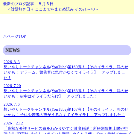
最新のブログ記事 ８月６日
＜対話無き日々 ここまでをまとめ読み その21～40＞
△ページTOP
NEWS
2026. 8. 3
想いやりトークチャンネル(YouTube)第169弾！【そのイライラ、耳のせ
いかも！ アラーム、警告音に気付かなくてイライラ】 アップしまし
た！
2026. 7.20
想いやりトークチャンネル(YouTube)第168弾！【そのイライラ、耳のせ
いかも！ 街中はイライラだらけ】 アップしました！
2026. 7. 6
想いやりトークチャンネル(YouTube)第167弾！【そのイライラ、耳のせ
いかも！ 子供や若者の声がうるさくてイライラ】 アップしました！
2026．2.12
「高額な介護サービス費をわかりやすく徹底解説！所得別負担上限や申
請方法で家計にやさしいポイント満載 | ぬくもり便」でオトデザイナーズ